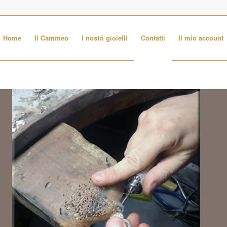
Home
Il Cammeo
I nostri gioielli
Contatti
Il mio account