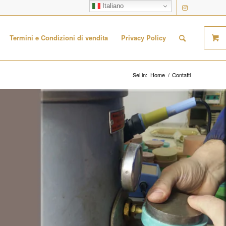
Italiano
Termini e Condizioni di vendita
Privacy Policy
Sei in:
Home
/
Contatti