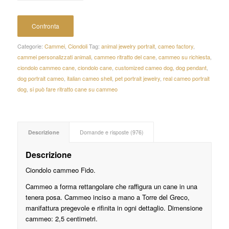
Confronta
Categorie:
Cammei
,
Ciondoli
Tag:
animal jewelry portrait
,
cameo factory
,
cammei personalizzati animali
,
cammeo ritratto del cane
,
cammeo su richiesta
,
ciondolo cammeo cane
,
ciondolo cane
,
customized cameo dog
,
dog pendant
,
dog portrait cameo
,
italian cameo shell
,
pet portrait jewelry
,
real cameo portrait
dog
,
si può fare ritratto cane su cammeo
Descrizione
Domande e risposte (976)
Descrizione
Ciondolo cammeo Fido.
Cammeo a forma rettangolare che raffigura un cane in una
tenera posa. Cammeo inciso a mano a Torre del Greco,
manifattura pregevole e rifinita in ogni dettaglio. Dimensione
cammeo: 2,5 centimetri.