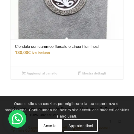
Ciondolo con cammeo floreale e zirconi luminosi
130,00
€
iva inclusa
Aggiungi al carrello
Mostra dettagli
Questo sito usa cookies per migliorare la tua esperienza di
© Copyright cammeoshop.com by Fiordacqua - Via Maresca, 7 - Torre del
navigazione. Continuando nel nostro sito accetti che suddetti cookies
Greco (NA) - P.IVA 04529291215
siano usati.
Accetto
Approfondisci
Home
Il Cammeo
I nostri gioielli
Contatti
Il mio account
Termini e Condizioni di vendita
Privacy Policy