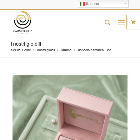
Italiano
I nostri gioielli
Sei in:
Home
/
I nostri gioielli
/
Cammei
/
Ciondolo cammeo Fido