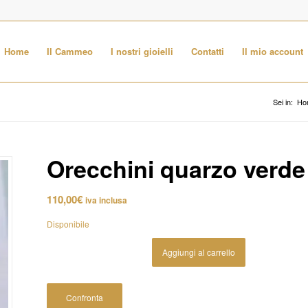
Home
Il Cammeo
I nostri gioielli
Contatti
Il mio account
Sei in:
Ho
Orecchini quarzo verde
110,00
€
iva inclusa
Disponibile
Aggiungi al carrello
Confronta