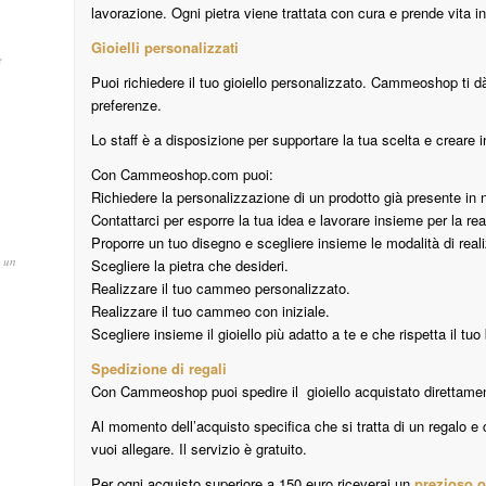
lavorazione. Ogni pietra viene trattata con cura e prende vita i
Gioielli personalizzati
e
Puoi richiedere il tuo gioiello personalizzato. Cammeoshop ti dà 
preferenze.
Lo staff è a disposizione per supportare la tua scelta e creare i
Con Cammeoshop.com puoi:
Richiedere la personalizzazione di un prodotto già presente in 
Contattarci per esporre la tua idea e lavorare insieme per la re
Proporre un tuo disegno e scegliere insieme le modalità di real
u un
Scegliere la pietra che desideri.
Realizzare il tuo cammeo personalizzato.
Realizzare il tuo cammeo con iniziale.
Scegliere insieme il gioiello più adatto a te e che rispetta il tuo
Spedizione di regali
Con Cammeoshop puoi spedire il gioiello acquistato direttame
Al momento dell’acquisto specifica che si tratta di un regalo e
vuoi allegare. Il servizio è gratuito.
Per ogni acquisto superiore a 150 euro riceverai un
prezioso o