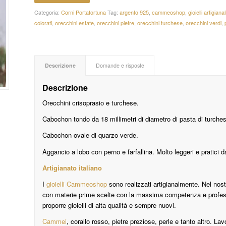
Categoria:
Corni Portafortuna
Tag:
argento 925
,
cammeoshop
,
gioielli artigianal
colorati
,
orecchini estate
,
orecchini pietre
,
orecchini turchese
,
orecchini verdi
,
Descrizione
Domande e risposte
Descrizione
Orecchini crisoprasio e turchese.
Cabochon tondo da 18 millimetri di diametro di pasta di turche
Cabochon ovale di quarzo verde.
Aggancio a lobo con perno e farfallina. Molto leggeri e pratici 
Artigianato italiano
I
gioielli Cammeoshop
sono realizzati artigianalmente. Nel nost
con materie prime scelte con la massima competenza e professi
proporre gioielli di alta qualità e sempre nuovi.
Cammei
, corallo rosso, pietre preziose, perle e tanto altro. Lav