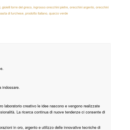
i
,
gioielli torre del greco
,
ingrosso orecchini pietre
,
orecchini argento
,
orecchini
pasta di turchese
,
prodotto italiano
,
quarzo verde
se.
da indossare.
ro laboratorio creativo le idee nascono e vengono realizzate
onalità. La ricerca continua di nuove tendenze ci consente di
orazioni in oro, argento e utilizzo delle innovative tecniche di