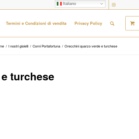
Italiano
Termini e Condizioni di vendita
Privacy Policy
me
/
I nostri gioielli
/
Corni Portafortuna
/
Orecchini quarzo verde e turchese
 e turchese