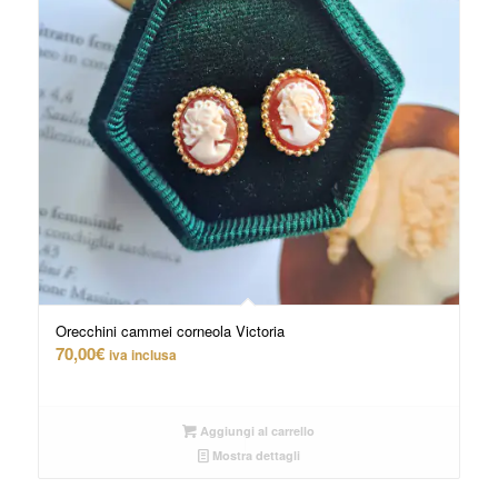
Orecchini cammei corneola Victoria
70,00
€
iva inclusa
Aggiungi al carrello
Mostra dettagli