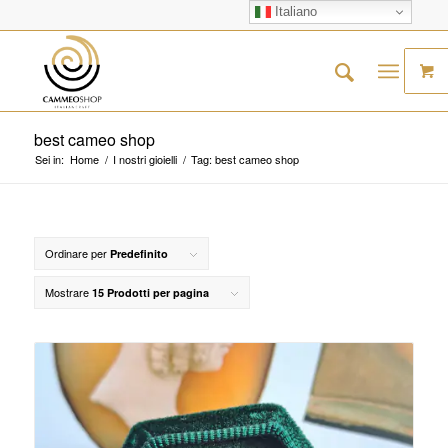
Italiano
best cameo shop
Sei in:
Home
/
I nostri gioielli
/
Tag: best cameo shop
Ordinare per
Predefinito
Mostrare
15 Prodotti per pagina