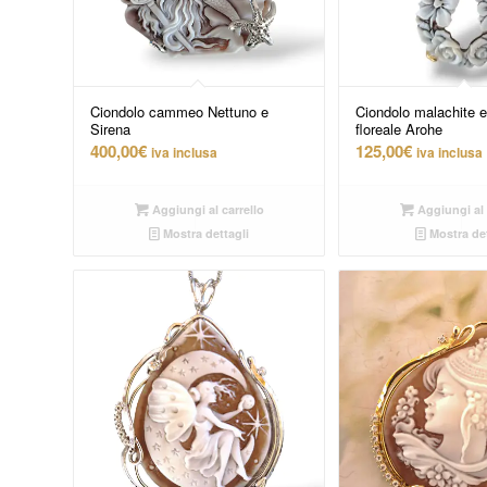
Ciondolo cammeo Nettuno e
Ciondolo malachite
Sirena
floreale Arohe
400,00
€
125,00
€
iva inclusa
iva inclusa
Aggiungi al carrello
Aggiungi al 
Mostra dettagli
Mostra det