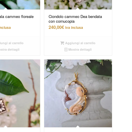
ala cammeo floreale
Ciondolo cammeo Dea bendata
con cornucopia
240,00
€
inclusa
iva inclusa
ungi al carrello
Aggiungi al carrello
stra dettagli
Mostra dettagli