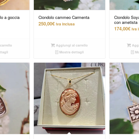
o a goccia
Ciondolo cammeo Carmenta
Ciondolo Soy
con ametista
250,00
€
iva inclusa
174,00
€
iva 
carrello
Aggiungi al carrello
Aggi
tagli
Mostra dettagli
Mo