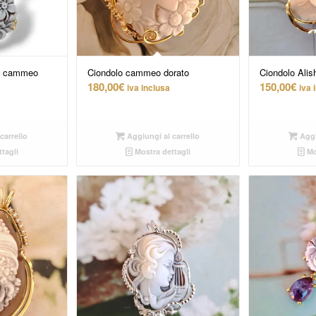
5.00
 e cammeo
Ciondolo cammeo dorato
Ciondolo Ali
180,00
€
150,00
€
iva inclusa
iva 
carrello
Aggiungi al carrello
Aggi
tagli
Mostra dettagli
Mo