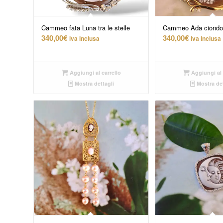
Cammeo fata Luna tra le stelle
Cammeo Ada ciondol
340,00
€
340,00
€
iva inclusa
iva inclusa
Aggiungi al carrello
Aggiungi al 
Mostra dettagli
Mostra det