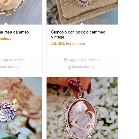
sha rosa cammeo
Ciondolo con piccolo cammeo
vintage
inclusa
50,00
€
iva inclusa
ungi al carrello
Aggiungi al carrello
stra dettagli
Mostra dettagli