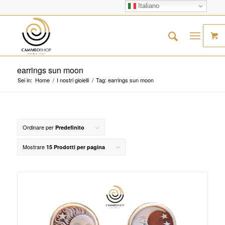
Italiano
earrings sun moon
Sei in:
Home
/
I nostri gioielli
/
Tag: earrings sun moon
Ordinare per
Predefinito
Mostrare
15 Prodotti per pagina