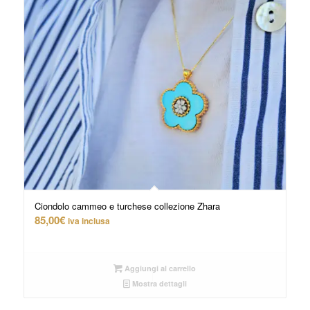
Ciondolo cammeo e turchese collezione Zhara
85,00
€
iva inclusa
Aggiungi al carrello
Mostra dettagli