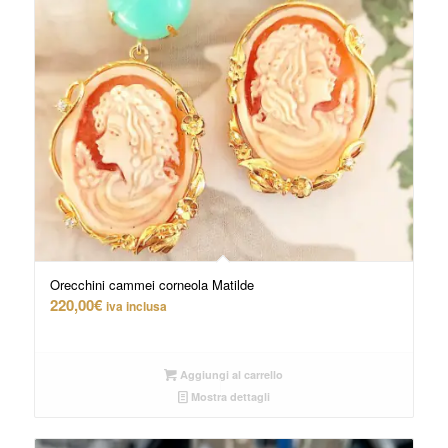
Orecchini cammei corneola Matilde
220,00
€
iva inclusa
Aggiungi al carrello
Mostra dettagli