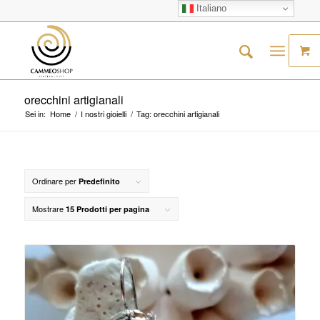
Italiano
orecchini artigianali
Sei in:
Home
/
I nostri gioielli
/
Tag: orecchini artigianali
Ordinare per
Predefinito
Mostrare
15 Prodotti per pagina