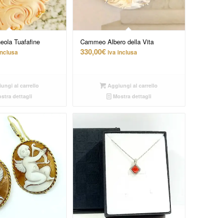
ola Tuafafine
Cammeo Albero della Vita
330,00
€
inclusa
iva inclusa
ungi al carrello
Aggiungi al carrello
stra dettagli
Mostra dettagli