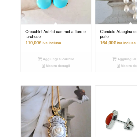
Orecchini Astrild cammei a fiore e
Ciondolo Ataegina 
turchese
perle
110,00
€
164,00
€
iva inclusa
iva inclusa
Aggiungi al carrello
Aggiungi al 
Mostra dettagli
Mostra det