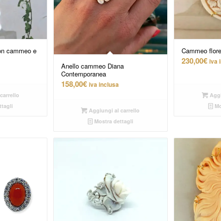
con cammeo e
Cammeo flore
230,00
€
iva 
Anello cammeo Diana
Contemporanea
158,00
€
iva inclusa
carrello
Aggi
tagli
Mo
Aggiungi al carrello
Mostra dettagli