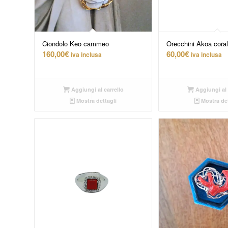
Ciondolo Keo cammeo
Orecchini Akoa coral
160,00
€
60,00
€
iva inclusa
iva inclusa
Aggiungi al carrello
Aggiungi al 
Mostra dettagli
Mostra det