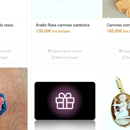
lo rosso
Anello Rosa cammeo sardonica
Cammeo corne
130,00
€
185,00
€
iva inclusa
iva 
carrello
Aggiungi al carrello
Aggi
tagli
Mostra dettagli
Mo