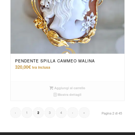
PENDENTE SPILLA CAMMEO MALINA
320,00
€
iva inclusa
Aggiungi al carrello
Mostra dettagli
‹
1
3
4
›
»
2
Pagina 2 di 45