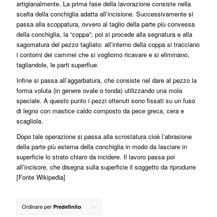
artigianalmente. La prima fase della lavorazione consiste nella
scelta della conchiglia adatta all’incisione. Successivamente si
passa alla
scoppatura
, ovvero al taglio della parte più convessa
della conchiglia, la “coppa”; poi si procede alla
segnatura
e alla
sagomatura
del pezzo tagliato: all’interno della coppa si tracciano
i contorni dei cammei che si vogliomo ricavare e si eliminano,
tagliandole, le parti superflue.
Infine si passa all’
aggarbatura
, che consiste nel dare al pezzo la
forma voluta (in genere ovale o tonda) utilizzando una mola
speciale. A questo punto i pezzi ottenuti sono fissati su un fuso
di legno con mastice caldo composto da pece greca, cera e
scagliola.
Dopo tale operazione si passa alla
scrostatura
cioè l’abrasione
della parte più esterna della conchiglia in modo da lasciare in
superficie lo strato chiaro da incidere. Il lavoro passa poi
all’incisore, che disegna sulla superficie il soggetto da riprodurre
[Fonte Wikipedia]
Ordinare per
Predefinito