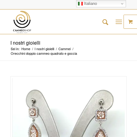
Italiano
I nostri gioielli
Sei in:
Home
/
I nostri gioielli
/
Cammei
/
Orecchini doppio cammeo quadrato e goccia