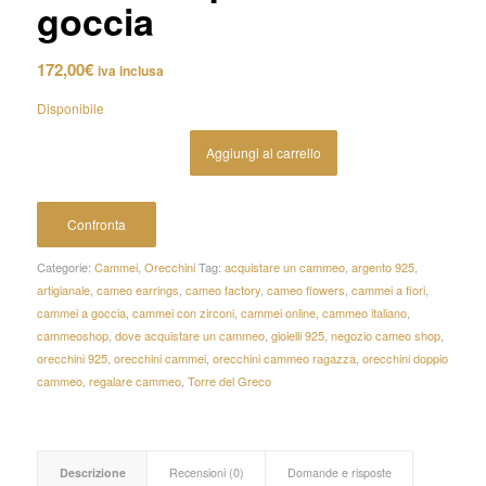
goccia
172,00
€
iva inclusa
Disponibile
Aggiungi al carrello
Confronta
Categorie:
Cammei
,
Orecchini
Tag:
acquistare un cammeo
,
argento 925
,
artigianale
,
cameo earrings
,
cameo factory
,
cameo flowers
,
cammei a fiori
,
cammei a goccia
,
cammei con zirconi
,
cammei online
,
cammeo italiano
,
cammeoshop
,
dove acquistare un cammeo
,
gioielli 925
,
negozio cameo shop
,
orecchini 925
,
orecchini cammei
,
orecchini cammeo ragazza
,
orecchini doppio
cammeo
,
regalare cammeo
,
Torre del Greco
Descrizione
Recensioni (0)
Domande e risposte